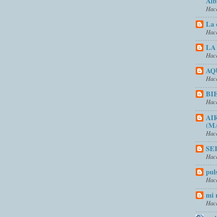
Alb
Hace
La 
Hace
LA
Hace
AQ
Hace
BI
Hace
AI
(M
Hace
SE
Hace
pul
Hace
mi 
Hace