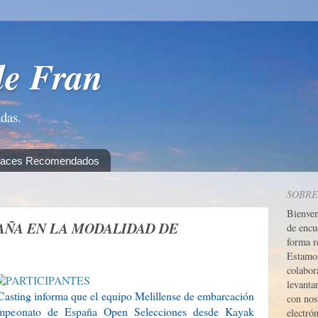
de Fran
adas.
laces Recomendados
SOBRE
Bienve
AÑA EN LA MODALIDAD DE
de encu
forma r
Estamos
colabor
levanta
Casting informa que el equipo Melillense de embarcación
con nos
mpeonato de España Open Selecciones desde Kayak
electrón