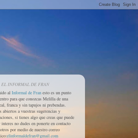
 EL INFORMAL DE FRAN
nido al
Informal de Fran
esto es un punto
entro para que conozcas Melilla de una
eal, franca y sin tapujos ni prebendas.
 abiertos a vuestras sugerencias y
aciones, si tienes algo que creas que puede
r interes no dudes en ponerte en contacto
otros por medio de nuestro correo
ico:
elinformaldefran@gmail.com