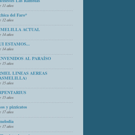
icelestes Las Ramblas
 11 años
chica del Faro*
 12 años
 MELILLA ACTUAL
 14 años
UI ESTAMOS...
 14 años
ENVENIDOS AL PARAÍSO
 15 años
RMEL LINEAS AEREAS
ASMELILLA)
 15 años
RPENTARIUS
 15 años
sos y pizzicatos
 17 años
melodia
 17 años