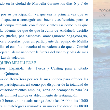
ado en la ciudad de Marbella durante los días 6 y 7 de
TONOS
por su participación, ya que era la primera vez que se
LUZ
dispuesto a conseguir una buena clasificación, pero se
l tiempo reinante con fuerte vientos así como olas que
ayak, además de que de que la Junta de Andalucía decidió
os, jureles, pez escopetas, arañas,morena,boga,congrio,
os a cogerlas, pues un participante del equipo de Melilla
ilos el cual fue devuelto al mar.ademas de que el Comité
ejaran
demasiado por la fuerza del viento y olas de más
s kayak volcaran.
ción
Española
de
Pesca y Casting para el citado
oto Quintero.
ya de Bora-Bora por ser la más idónea para ofrecer las
s participantes, así como por disponer de la totalidad de
, estacionamientos amplios, zona de acampadas para los
de un nivel alto de establecimiento de restauración.
de 5 horas en una sola manga desde las 08:00 a las 13:00
s climatológicas reinantes su inicio fue desde las 08:00