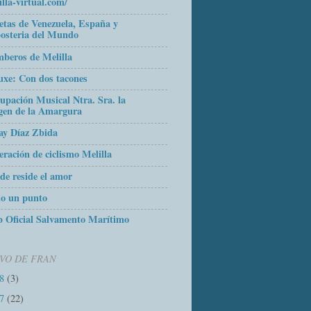
illa-virtual.com/
etas de Venezuela, España y
osteria del Mundo
beros de Melilla
uxe: Con dos tacones
upación Musical Ntra. Sra. la
gen de la Amargura
ay Díaz Zbida
eración de ciclismo Melilla
de reside el amor
o un punto
 Oficial Salvamento Marítimo
VO DE FRAN
18
(3)
17
(22)