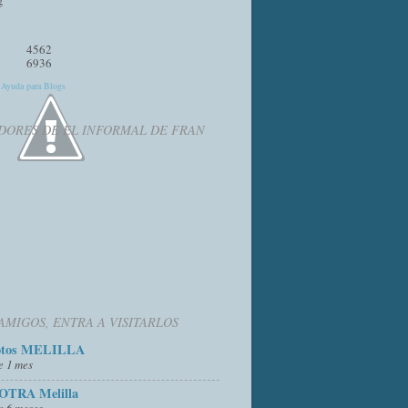
4562
6936
y
Ayuda para Blogs
DORES DE EL INFORMAL DE FRAN
AMIGOS, ENTRA A VISITARLOS
otos MELILLA
e 1 mes
OTRA Melilla
e 6 meses