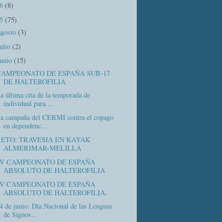
16
(8)
15
(75)
agosto
(3)
julio
(2)
junio
(15)
CAMPEONATO DE ESPAÑA SUB-17
DE HALTEROFILIA
a última cita de la temporada de
individual para ...
a campaña del CERMI contra el copago
en dependenc...
RETO: TRAVESIA EN KAYAK
ALMERIMAR-MELILLA
LV CAMPEONATO DE ESPAÑA
ABSOLUTO DE HALTEROFILIA
LV CAMPEONATO DE ESPAÑA
ABSOLUTO DE HALTEROFILIA.
4 de junio: Día Nacional de las Lenguas
de Signos...