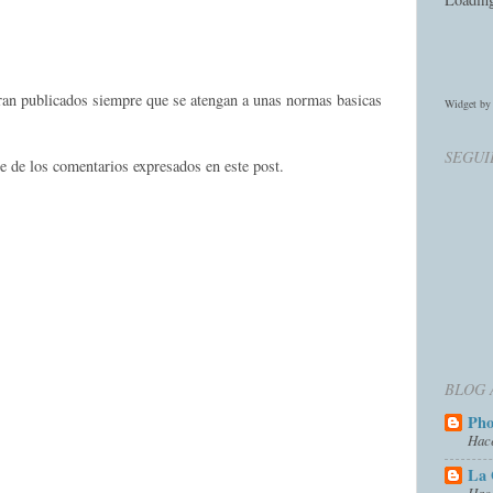
eran publicados siempre que se atengan a unas normas basicas
Widget b
SEGUI
e de los comentarios expresados en este post.
BLOG 
Ph
Hac
La 
Hac