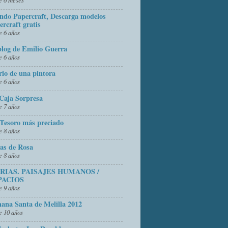
do Papercraft, Descarga modelos
ercraft gratis
 6 años
blog de Emilio Guerra
 6 años
rio de una pintora
 6 años
Caja Sorpresa
 7 años
Tesoro más preciado
 8 años
as de Rosa
 8 años
FRIAS. PAISAJES HUMANOS /
PACIOS
 9 años
ana Santa de Melilla 2012
 10 años