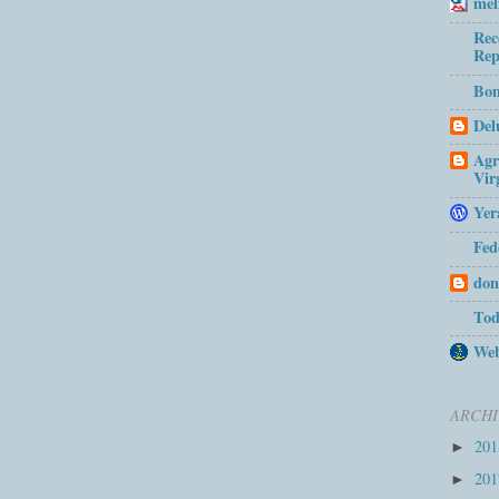
mel
Rec
Rep
Bom
Del
Agr
Vir
Yer
Fed
don
Tod
Web
ARCHI
20
►
20
►