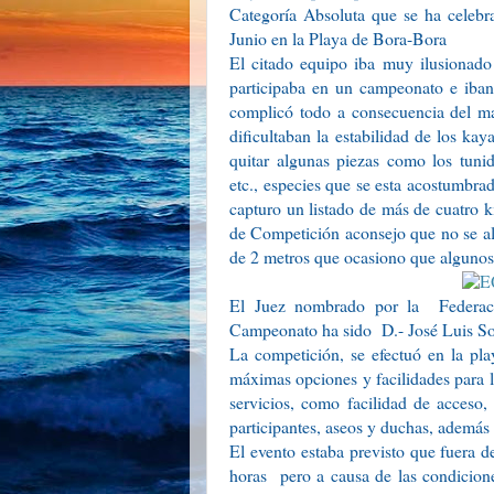
Categoría Absoluta que se ha celebr
Junio en la Playa de Bora-Bora
El citado equipo iba muy ilusionado 
participaba en un campeonato e iban 
complicó todo a consecuencia del ma
dificultaban la estabilidad de los k
quitar algunas piezas como los tunid
etc., especies que se esta acostumbrad
capturo un listado de más de cuatro k
de Competición aconsejo que no se al
de 2 metros que ocasiono que alguno
El Juez nombrado por la
Federa
Campeonato ha sido
D.- José Luis S
La competición, se efectuó en la pla
máximas opciones y facilidades para lo
servicios, como facilidad de acceso
participantes, aseos y duchas, además 
El evento estaba previsto que fuera 
horas
pero a causa de las condicione