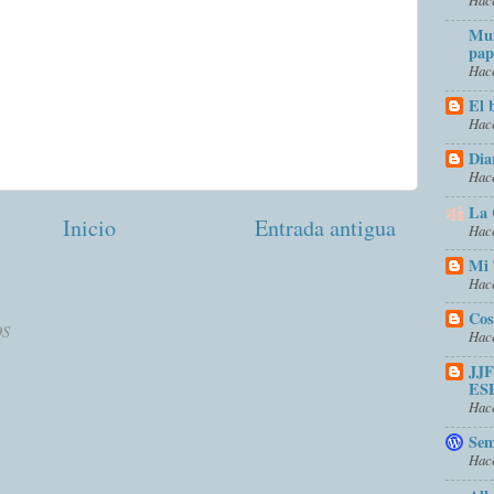
Mun
pap
Hace
El 
Hace
Dia
Hace
La 
Inicio
Entrada antigua
Hace
Mi 
Hace
Cos
OS
Hace
JJ
ES
Hace
Sem
Hace