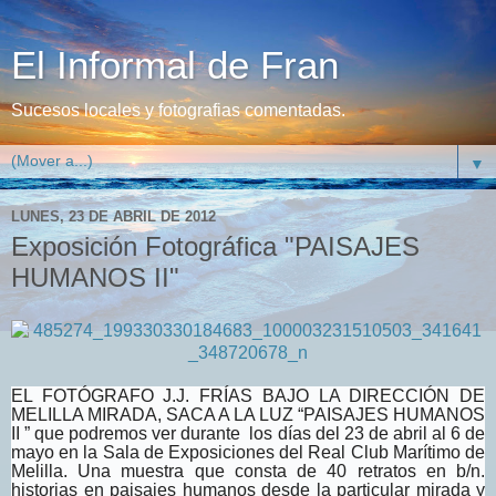
El Informal de Fran
Sucesos locales y fotografias comentadas.
▼
LUNES, 23 DE ABRIL DE 2012
Exposición Fotográfica "PAISAJES
HUMANOS II"
EL FOTÓGRAFO J.J. FRÍAS BAJO LA DIRECCIÓN DE
MELILLA MIRADA, SACA A LA LUZ “PAISAJES HUMANOS
II ” que podremos ver durante los días del 23 de abril al 6 de
mayo en la Sala de Exposiciones del Real Club Marítimo de
Melilla. Una muestra que consta de 40 retratos en b/n.
historias en paisajes humanos desde la particular mirada y