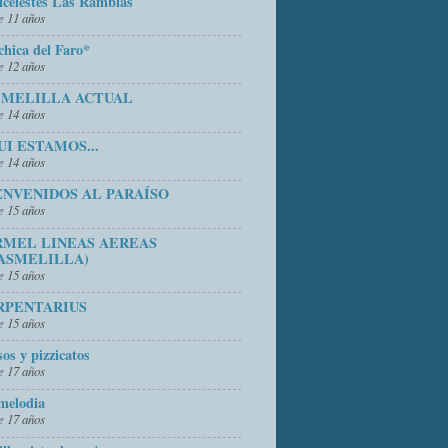
icelestes Las Ramblas
 11 años
chica del Faro*
 12 años
 MELILLA ACTUAL
 14 años
UI ESTAMOS...
 14 años
ENVENIDOS AL PARAÍSO
 15 años
RMEL LINEAS AEREAS
ASMELILLA)
 15 años
RPENTARIUS
 15 años
sos y pizzicatos
 17 años
melodia
 17 años