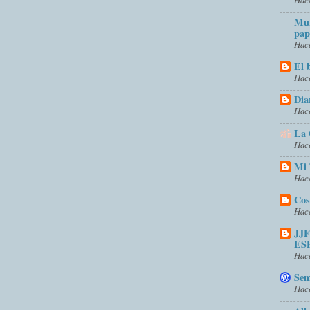
Mun
pap
Hace
El 
Hace
Dia
Hace
La 
Hace
Mi 
Hace
Cos
Hace
JJ
ES
Hace
Sem
Hace