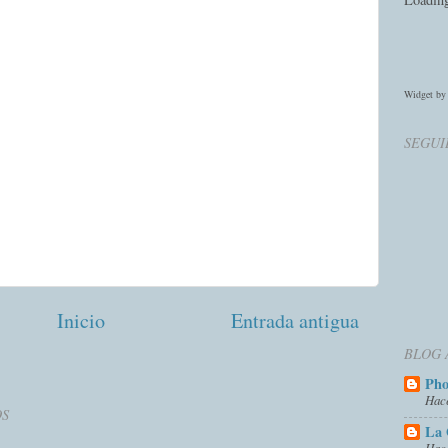
Widget b
SEGUI
Inicio
Entrada antigua
BLOG 
Ph
Hac
OS
La 
Hac