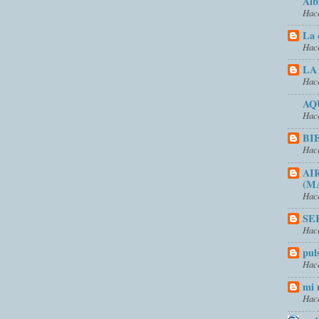
Alb
Hace
La 
Hace
LA
Hace
AQ
Hace
BI
Hace
AI
(M
Hace
SE
Hace
pul
Hace
mi 
Hace