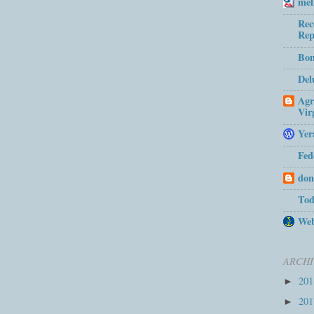
mel
Rec
Rep
Bom
Del
Agr
Vir
Yer
Fed
don
Tod
Web
ARCHI
20
►
20
►