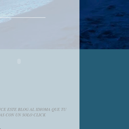
CE ESTE BLOG AL IDIOMA QUE TU
AS CON UN SOLO CLICK
g