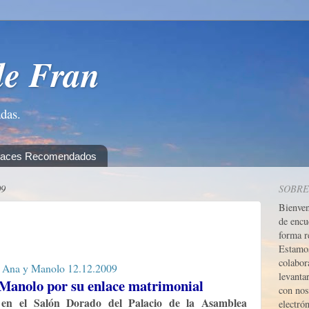
de Fran
adas.
laces Recomendados
09
SOBRE
Bienve
de encu
forma r
Estamos
colabor
levanta
 Manolo por su enlace matrimonial
con nos
en el Salón Dorado del Palacio de la Asamblea
electrón