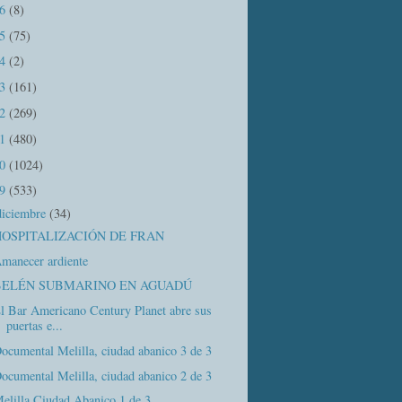
16
(8)
15
(75)
14
(2)
13
(161)
12
(269)
11
(480)
10
(1024)
09
(533)
diciembre
(34)
HOSPITALIZACIÓN DE FRAN
manecer ardiente
BELÉN SUBMARINO EN AGUADÚ
l Bar Americano Century Planet abre sus
puertas e...
ocumental Melilla, ciudad abanico 3 de 3
ocumental Melilla, ciudad abanico 2 de 3
elilla Ciudad Abanico 1 de 3