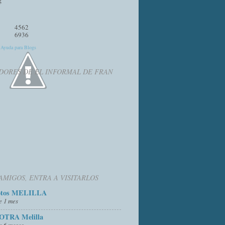
4562
6936
y
Ayuda para Blogs
DORES DE EL INFORMAL DE FRAN
AMIGOS, ENTRA A VISITARLOS
otos MELILLA
e 1 mes
OTRA Melilla
e 6 meses