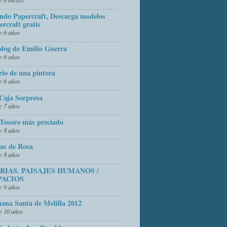
do Papercraft, Descarga modelos
ercraft gratis
 6 años
blog de Emilio Guerra
 6 años
rio de una pintora
 6 años
Caja Sorpresa
 7 años
Tesoro más preciado
 8 años
as de Rosa
 8 años
FRIAS. PAISAJES HUMANOS /
PACIOS
 9 años
ana Santa de Melilla 2012
 10 años