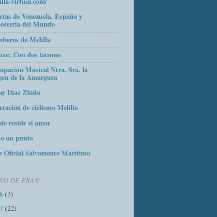
illa-virtual.com/
etas de Venezuela, España y
osteria del Mundo
beros de Melilla
uxe: Con dos tacones
upación Musical Ntra. Sra. la
gen de la Amargura
ay Díaz Zbida
eración de ciclismo Melilla
de reside el amor
o un punto
 Oficial Salvamento Marítimo
VO DE FRAN
18
(3)
17
(22)