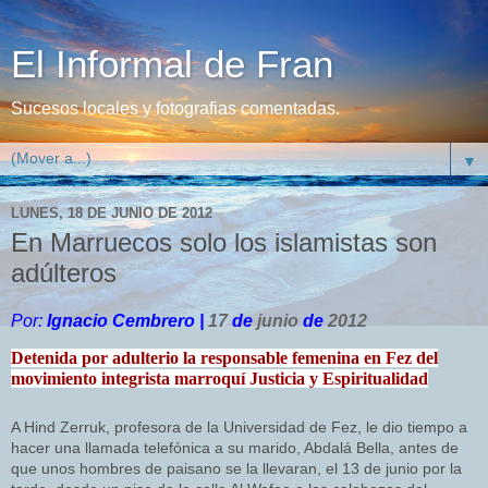
El Informal de Fran
Sucesos locales y fotografias comentadas.
▼
LUNES, 18 DE JUNIO DE 2012
En Marruecos solo los islamistas son
adúlteros
Por:
Ignacio Cembrero
|
17
de
junio
de
2012
Detenida por adulterio la responsable femenina en Fez del
movimiento integrista marroquí Justicia y Espiritualidad
A Hind Zerruk, profesora de la Universidad de Fez, le dio tiempo a
hacer una llamada telefónica a su marido, Abdalá Bella, antes de
que unos hombres de paisano se la llevaran, el 13 de junio por la