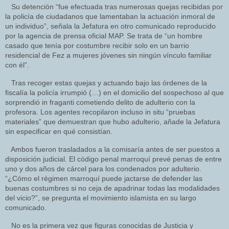
Su detención “fue efectuada tras numerosas quejas recibidas por
la policía de ciudadanos que lamentaban la actuación inmoral de
un individuo”, señala la Jefatura en otro comunicado reproducido
por la agencia de prensa oficial MAP. Se trata de “un hombre
casado que tenía por costumbre recibir solo en un barrio
residencial de Fez a mujeres jóvenes sin ningún vínculo familiar
con él”.
Tras recoger estas quejas y actuando bajo las órdenes de la
fiscalía la policía irrumpió (…) en el domicilio del sospechoso al que
sorprendió in fraganti cometiendo delito de adulterio con la
profesora. Los agentes recopilaron incluso in situ “pruebas
materiales” que demuestran que hubo adulterio, añade la Jefatura
sin especificar en qué consistían.
Ambos fueron trasladados a la comisaría antes de ser puestos a
disposición judicial. El código penal marroquí prevé penas de entre
uno y dos años de cárcel para los condenados por adulterio.
“¿Cómo el régimen marroquí puede jactarse de defender las
buenas costumbres si no ceja de apadrinar todas las modalidades
del vicio?”, se pregunta el movimiento islamista en su largo
comunicado.
No es la primera vez que figuras conocidas de Justicia y