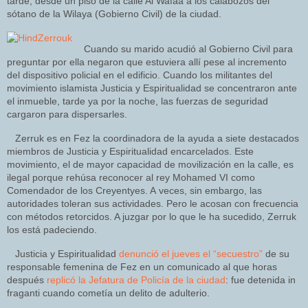
tarde, desde un piso de la calle Al Wafaa a los calabozos del
sótano de la Wilaya (Gobierno Civil) de la ciudad.
Cuando su marido acudió al Gobierno Civil para
preguntar por ella negaron que estuviera allí pese al incremento
del dispositivo policial en el edificio. Cuando los militantes del
movimiento islamista Justicia y Espiritualidad se concentraron ante
el inmueble, tarde ya por la noche, las fuerzas de seguridad
cargaron para dispersarles.
Zerruk es en Fez la coordinadora de la ayuda a siete destacados
miembros de Justicia y Espiritualidad encarcelados. Este
movimiento, el de mayor capacidad de movilización en la calle, es
ilegal porque rehúsa reconocer al rey Mohamed VI como
Comendador de los Creyentyes. A veces, sin embargo, las
autoridades toleran sus actividades. Pero le acosan con frecuencia
con métodos retorcidos. A juzgar por lo que le ha sucedido, Zerruk
los está padeciendo.
Justicia y Espiritualidad
denunció el jueves el “secuestro”
de su
responsable femenina de Fez en un comunicado al que horas
después
replicó la Jefatura de Policía de la ciudad
: fue detenida in
fraganti cuando cometía un delito de adulterio.