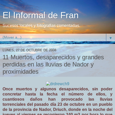
El Informal de Fran
Sucesos locales y fotografias comentadas.
▼
LUNES, 27 DE OCTUBRE DE 2008
11 Muertos, desaparecidos y grandes
perdidas en las lluvias de Nador y
proximidades
Once muertos y algunos desaparecidos, sin poder
concretar hasta la fecha el número de ellos, y
cuantiosos daños han provocado las lluvias
torrenciales del pasado día 23 de octubre en un pueblo
de la provincia de Nador, Driuch, donde en la noche del
jueves al viernes se recogieron 240 m3 por hora lo que