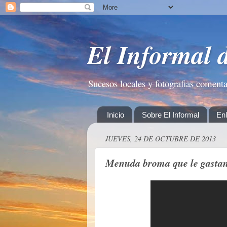
El Informal 
Sucesos locales y fotografias coment
Inicio
Sobre El Informal
En
JUEVES, 24 DE OCTUBRE DE 2013
Menuda broma que le gastan 