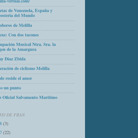
illa-virtual.com/
etas de Venezuela, España y
osteria del Mundo
beros de Melilla
uxe: Con dos tacones
upación Musical Ntra. Sra. la
gen de la Amargura
ay Díaz Zbida
eración de ciclismo Melilla
de reside el amor
o un punto
 Oficial Salvamento Marítimo
VO DE FRAN
18
(3)
17
(22)