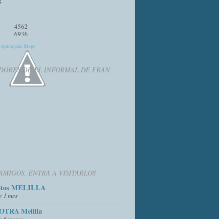
4562
6936
y
Ayuda para Blogs
DORES DE EL INFORMAL DE FRAN
AMIGOS, ENTRA A VISITARLOS
otos MELILLA
e 1 mes
OTRA Melilla
e 6 meses