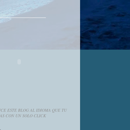
CE ESTE BLOG AL IDIOMA QUE TU
AS CON UN SOLO CLICK
g