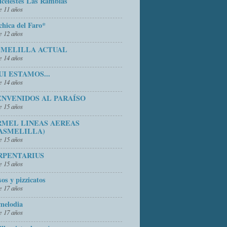
icelestes Las Ramblas
 11 años
chica del Faro*
 12 años
 MELILLA ACTUAL
 14 años
UI ESTAMOS...
 14 años
ENVENIDOS AL PARAÍSO
 15 años
RMEL LINEAS AEREAS
ASMELILLA)
 15 años
RPENTARIUS
 15 años
sos y pizzicatos
 17 años
melodia
 17 años