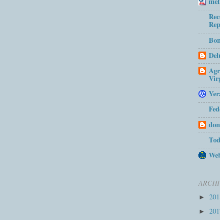
mel
Rec
Rep
Bom
Del
Agr
Vir
Yer
Fed
don
Tod
Web
ARCHI
20
►
20
►