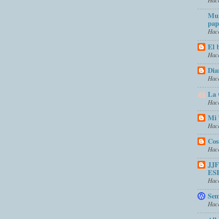
Mun
pap
Hace
El 
Hace
Dia
Hace
La 
Hace
Mi 
Hace
Cos
Hace
JJ
ES
Hace
Sem
Hace