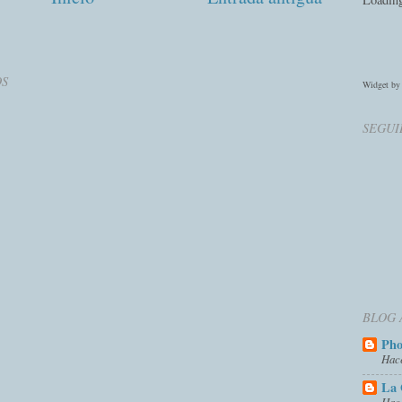
OS
Widget b
SEGUI
BLOG 
Ph
Hac
La 
Hac