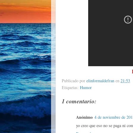
Publicado por
elinformaldefran
en
21:53
Etiquetas:
Humor
1 comentario:
Anónimo
4 de noviembre de 201
yo creo que eso no se paga ni com