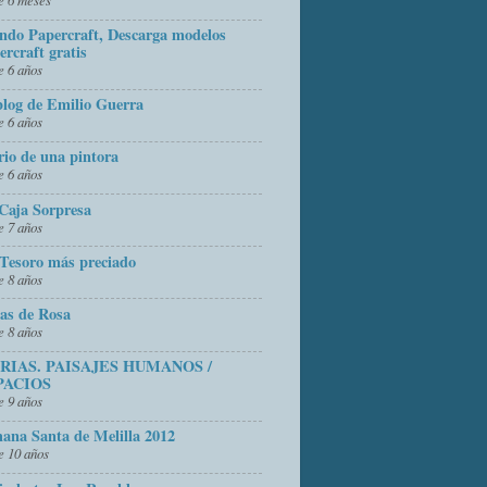
do Papercraft, Descarga modelos
ercraft gratis
 6 años
blog de Emilio Guerra
 6 años
rio de una pintora
 6 años
Caja Sorpresa
 7 años
Tesoro más preciado
 8 años
as de Rosa
 8 años
FRIAS. PAISAJES HUMANOS /
PACIOS
 9 años
ana Santa de Melilla 2012
 10 años