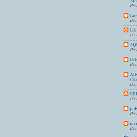
Alb
Hace
La 
Hace
LA
Hace
AQ
Hace
BI
Hace
AI
(M
Hace
SE
Hace
pul
Hace
mi 
Hace