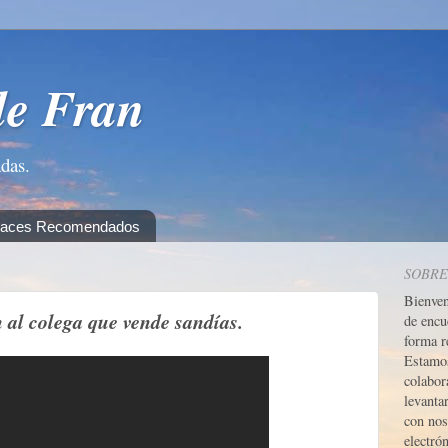
de Fran
adas.
laces Recomendados
SOBRE
Bienve
al colega que vende sandías.
de encu
forma r
Estamos
colabor
levanta
con nos
electrón