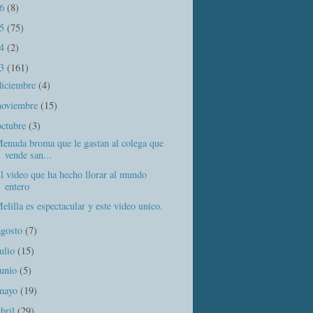
16
(8)
15
(75)
14
(2)
13
(161)
diciembre
(4)
noviembre
(15)
octubre
(3)
enuda broma que le gastan al colega que
vende san...
l video que ha hecho llorar al mundo
entero
elilla es espectacular y este video unico.
agosto
(7)
julio
(15)
junio
(5)
mayo
(19)
abril
(29)