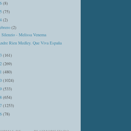
16
(8)
15
(75)
14
(2)
febrero
(2)
l Silenzio - Melissa Venema
ndre Rieu Medley. Que Viva España
13
(161)
12
(269)
11
(480)
10
(1024)
09
(533)
08
(654)
07
(1253)
06
(78)