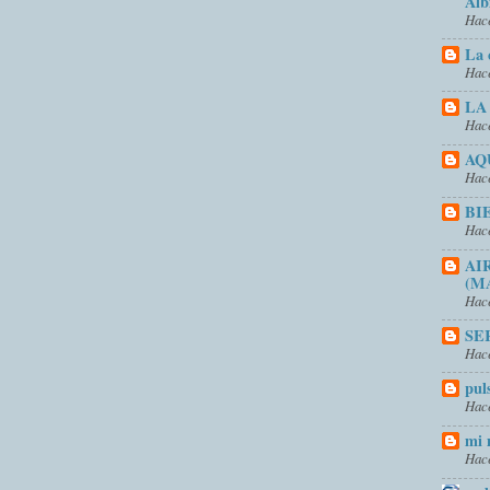
Alb
Hace
La 
Hace
LA
Hace
AQ
Hace
BI
Hace
AI
(M
Hace
SE
Hace
pul
Hace
mi 
Hace