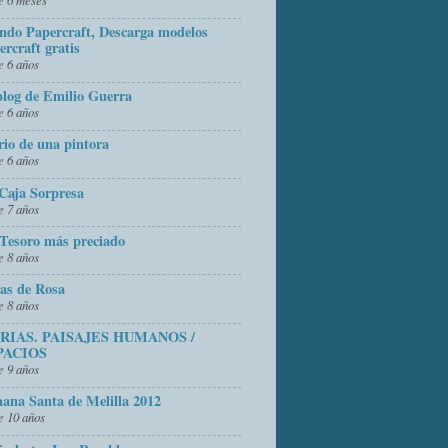
do Papercraft, Descarga modelos
ercraft gratis
 6 años
blog de Emilio Guerra
 6 años
rio de una pintora
 6 años
Caja Sorpresa
 7 años
Tesoro más preciado
 8 años
as de Rosa
 8 años
FRIAS. PAISAJES HUMANOS /
PACIOS
 9 años
ana Santa de Melilla 2012
 10 años