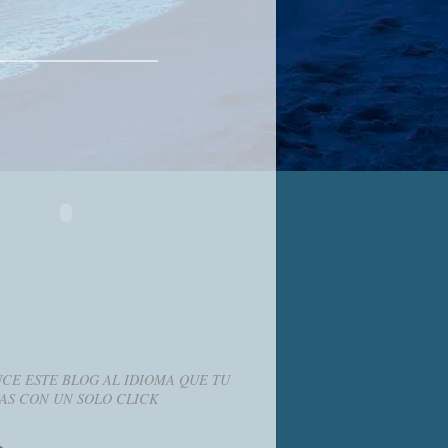
CE ESTE BLOG AL IDIOMA QUE TU
AS CON UN SOLO CLICK
g