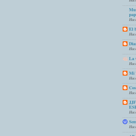
Mun
pap
Hace
El 
Hace
Dia
Hace
La 
Hace
Mi 
Hace
Cos
Hace
JJ
ES
Hace
Sem
Hace