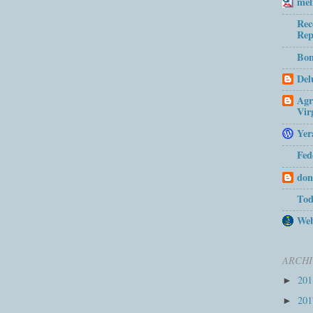
mel
Rec
Rep
Bom
Del
Agr
Vir
Yer
Fed
don
Tod
Web
ARCHI
20
►
20
►