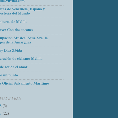
illa-virtual.com/
etas de Venezuela, España y
osteria del Mundo
beros de Melilla
uxe: Con dos tacones
upación Musical Ntra. Sra. la
gen de la Amargura
ay Díaz Zbida
eración de ciclismo Melilla
de reside el amor
o un punto
 Oficial Salvamento Marítimo
VO DE FRAN
18
(3)
17
(22)