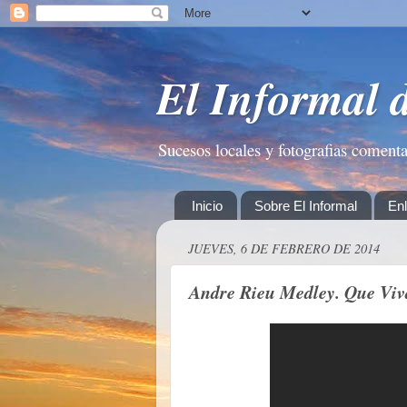
El Informal 
Sucesos locales y fotografias coment
Inicio
Sobre El Informal
En
JUEVES, 6 DE FEBRERO DE 2014
Andre Rieu Medley. Que Vi