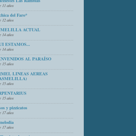
icelestes Las Ramblas
 11 años
chica del Faro*
 12 años
 MELILLA ACTUAL
 14 años
UI ESTAMOS...
 14 años
ENVENIDOS AL PARAÍSO
 15 años
RMEL LINEAS AEREAS
ASMELILLA)
 15 años
RPENTARIUS
 15 años
sos y pizzicatos
 17 años
melodia
 17 años