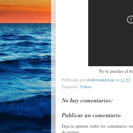
No te pierdas el 
Publicado por
elinformaldefran
en
11:53
Etiquetas:
Vídeos
No hay comentarios:
Publicar un comentario
Deja tu opinion, todos los comentarios s
de respeto.