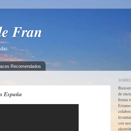
de Fran
adas.
laces Recomendados
SOBRE
Bienve
va España
de encu
forma r
Estamos
colabor
levanta
con nos
electrón