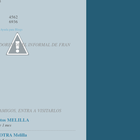
4562
6936
y
Ayuda para Blogs
DORES DE EL INFORMAL DE FRAN
AMIGOS, ENTRA A VISITARLOS
otos MELILLA
e 1 mes
OTRA Melilla
e 6 meses