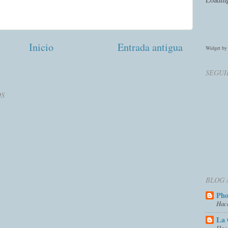
Inicio
Entrada antigua
Widget b
SEGUI
OS
BLOG 
Ph
Hac
La 
Hac