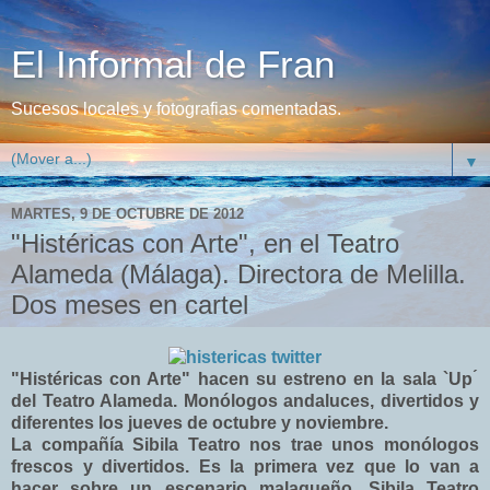
El Informal de Fran
Sucesos locales y fotografias comentadas.
▼
MARTES, 9 DE OCTUBRE DE 2012
"Histéricas con Arte", en el Teatro
Alameda (Málaga). Directora de Melilla.
Dos meses en cartel
"Histéricas con Arte" hacen su estreno en la sala `Up ́
del Teatro Alameda. Monólogos andaluces, divertidos y
diferentes los jueves de octubre y noviembre.
La compañía Sibila Teatro nos trae unos monólogos
frescos y divertidos. Es la primera vez que lo van a
hacer sobre un escenario malagueño. Sibila Teatro